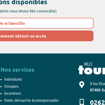
ons disponibles
ations vous devez être connecté(e)
e m'identifie
omment obtenir un accès
Nos services
Individuels
Mille-Tours
9 bis Ru
Groupes
97460
S
Incentives
0262
Notre démarche écoresponsable