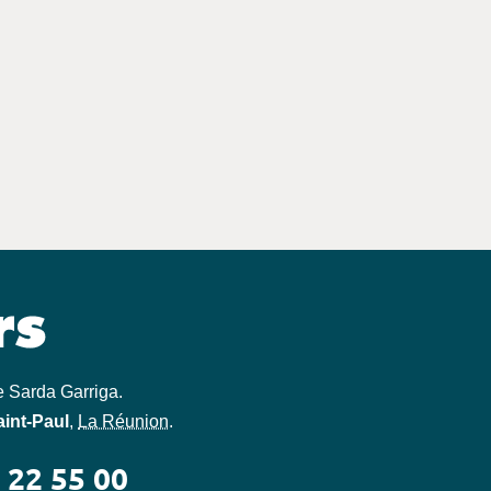
e Sarda Garriga
.
aint-Paul
,
La Réunion
.
 22 55 00