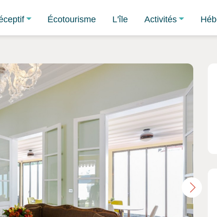
éceptif
Écotourisme
L'île
Activités
Héb