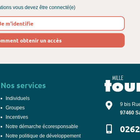
ations vous devez être connecté(e)
e m'identifie
omment obtenir un accès
Nos services
Individuels
Mille-Tours
9 bis Ru
Groupes
97460
S
Incentives
0262
Notre démarche écoresponsable
Notre politique de développement