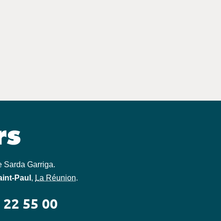
e Sarda Garriga
.
aint-Paul
,
La Réunion
.
 22 55 00